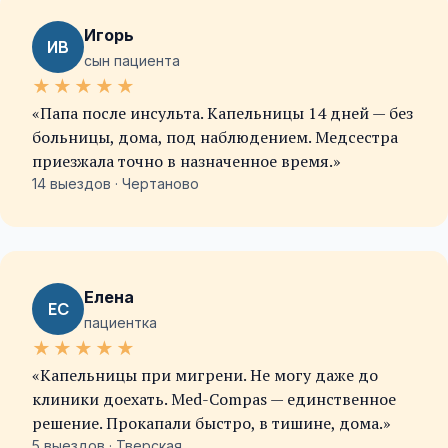
Игорь
ИВ
сын пациента
★
★
★
★
★
«Папа после инсульта. Капельницы 14 дней — без
больницы, дома, под наблюдением. Медсестра
приезжала точно в назначенное время.»
14 выездов · Чертаново
Елена
ЕС
пациентка
★
★
★
★
★
«Капельницы при мигрени. Не могу даже до
клиники доехать. Med-Compas — единственное
решение. Прокапали быстро, в тишине, дома.»
5 выездов · Тверская