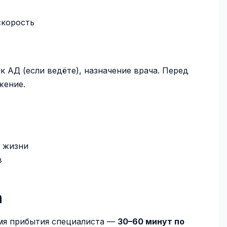
скорость
 АД (если ведёте), назначение врача. Перед
жение.
ы жизни
в
а
емя прибытия специалиста —
30–60 минут по