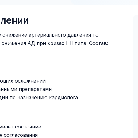
влении
 снижение артериального давления по
нижения АД при кризах I–II типа. Состав:
ающих осложнений
анными препаратами
дии по назначению кардиолога
ивает состояние
я согласования