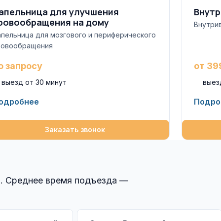
апельница для улучшения
Внутр
ровообращения на дому
Внутри
апельница для мозгового и периферического
ровообращения
о запросу
от 39
выезд от 30 минут
выез
одробнее
Подро
Заказать звонок
ы. Среднее время подъезда —