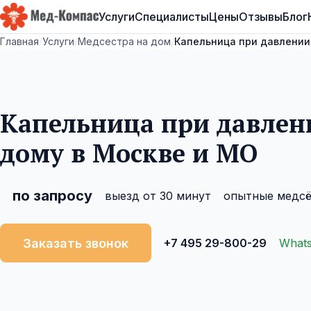
Услуги
Специалисты
Цены
Отзывы
Блог
Мед-Компас
Главная
/
Услуги
/
Медсестра на дом
/
Капельница при давлении
Капельница при давлен
дому в Москве и МО
по запросу
выезд от 30 минут
опытные медс
Заказать звонок
+7 495 29-800-29
What