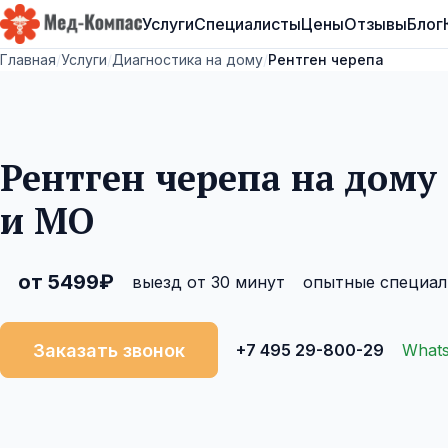
Услуги
Специалисты
Цены
Отзывы
Блог
Мед-Компас
Главная
/
Услуги
/
Диагностика на дому
/
Рентген черепа
Рентген черепа на дому
и МО
от 5499₽
выезд от 30 минут
опытные специа
Заказать звонок
+7 495 29-800-29
What