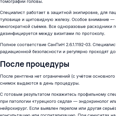
томографии головы.
Специалист работает в защитной экипировке, для па
туловище и щитовидную железу. Особое внимание — 
многократной съёмке. Все одноразовые расходники г
дезинфицируется между визитами по протоколу.
Полное соответствие СанПиН 2.6.1.1192-03. Специал
радиационной безопасности и регулярно проходят до
После процедуры
После рентгена нет ограничений (с учётом основного
снимок выдаются в день процедуры.
С готовым результатом покажитесь профильному спец
при патологии «турецкого седла» — эндокринолог ил
нейрохирург. Если выявлен перелом или другая серь
консультацию или госпитализацию. При синуситах н