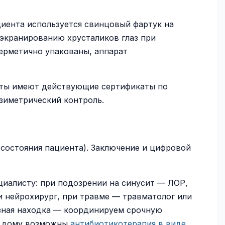
циента используется свинцовый фартук на
экранированию хрусталиков глаз при
ерметично упакованы, аппарат
исты имеют действующие сертификаты по
зиметрический контроль.
 состояния пациента). Заключение и цифровой
иалисту: при подозрении на синусит — ЛОР,
и нейрохирург, при травме — травматолог или
ёзная находка — координируем срочную
а дому возможны
антибиотикотерапия в виде