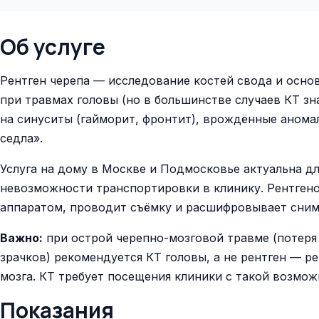
Об услуге
Рентген черепа — исследование костей свода и основ
при травмах головы (но в большинстве случаев КТ з
на синуситы (гайморит, фронтит), врождённые аномал
седла».
Услуга на дому в Москве и Подмосковье актуальна д
невозможности транспортировки в клинику. Рентген
аппаратом, проводит съёмку и расшифровывает сним
Важно:
при острой черепно-мозговой травме (потеря 
зрачков) рекомендуется КТ головы, а не рентген — р
мозга. КТ требует посещения клиники с такой возмо
Показания