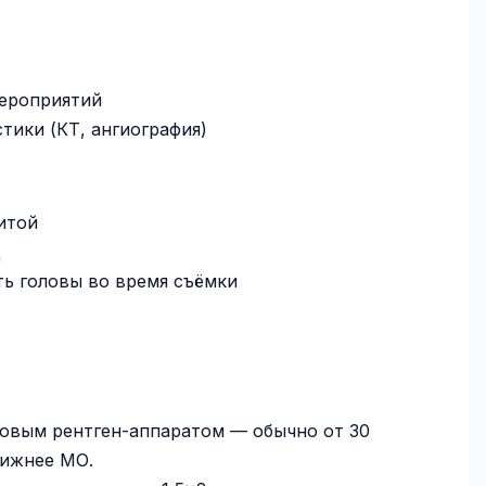
ероприятий
тики (КТ, ангиография)
итой
д
ь головы во время съёмки
овым рентген-аппаратом — обычно от 30
лижнее МО.