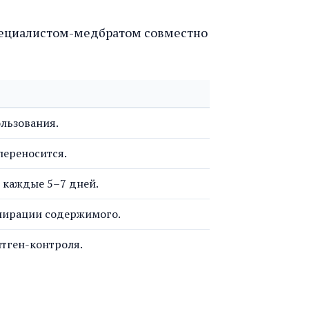
 специалистом-медбратом совместно
ользования.
переносится.
 каждые 5–7 дней.
спирации содержимого.
нтген-контроля.