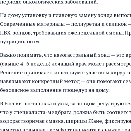
периоде онкологических заболеваний.
На дому установку и плановую замену зонда выпол
Современные материалы — полиуретан и силикон — п
ПВХ-зондов, требовавших еженедельной смены. Пр
нутрициологом.
Важно понимать, что назогастральный зонд — это 
(свыше 4–6 недель) лечащий врач может рассмотре
Решение принимает консилиум с участием хирурга,
навязывают конкретный метод — они помогают семь
безопасное выполнение процедур на дому.
В России постановка и уход за зондом регулируют
что у специалиста-медбрата должна быть соответс
водорастворимая смазка, шприцы Жане, фиксирующ
заметно повышает комфорт пациента и снижает ри