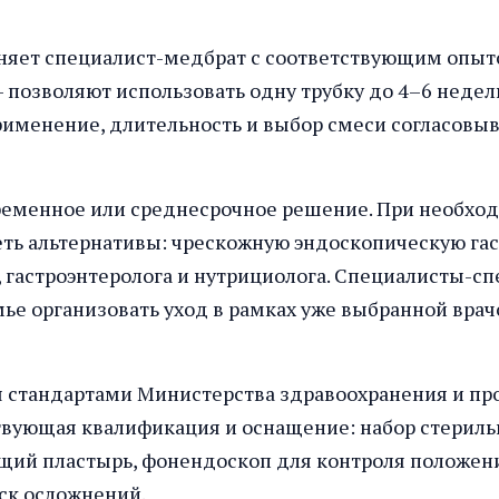
няет специалист-медбрат с соответствующим опыто
озволяют использовать одну трубку до 4–6 недель 
именение, длительность и выбор смеси согласовыв
временное или среднесрочное решение. При необхо
ть альтернативы: чрескожную эндоскопическую гас
 гастроэнтеролога и нутрициолога. Специалисты-с
е организовать уход в рамках уже выбранной врач
ся стандартами Министерства здравоохранения и пр
твующая квалификация и оснащение: набор стерильн
ий пластырь, фонендоскоп для контроля положени
ск осложнений.