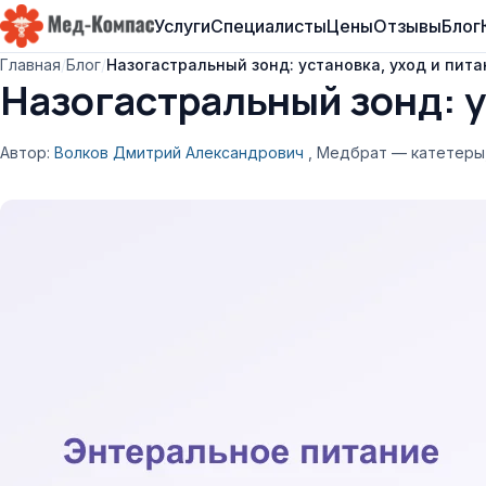
Услуги
Специалисты
Цены
Отзывы
Блог
Мед-Компас
Главная
/
Блог
/
Назогастральный зонд: установка, уход и пит
Назогастральный зонд: у
Автор:
Волков Дмитрий Александрович
, Медбрат — катетеры